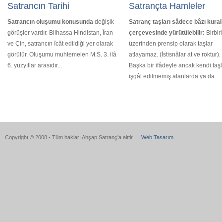
Satrancın Tarihi
Satrançta Hamleler
Satrancın oluşumu konusunda
değişik
Satranç taşları sâdece bâzı kural
görüşler vardır. Bilhassa Hindistan, Îran
çerçevesinde yürütülebilir:
Birbir
ve Çin, satrancın îcât edildiği yer olarak
üzerinden prensip olarak taşlar
görülür. Oluşumu muhtemelen M.S. 3. ilâ
atlayamaz. (İstisnâlar at ve roktur).
6. yüzyıllar arasıdır...
Başka bir ifâdeyle ancak kendi taşl
işgâl edilmemiş alanlarda ya da...
Copyright © 2008 - Tüm hakları Ahşap Satranç'a aittir...
,
Web Tasarım